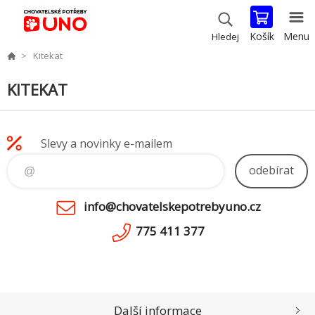
Košík
Menu
Hledej
Kitekat
KITEKAT
Slevy a novinky e-mailem
odebírat
info@chovatelskepotrebyuno.cz
775 411 377
Další informace