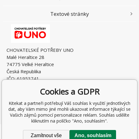
Textové stránky
CHOVATELSKÉ POTŘEBY UNO
Malé Heraltice 28
74775 Velké Heraltice
Česká Republika
IČO: 61953741
DIČ: CZ7405265549
Cookies a GDPR
Kitekat a partneři potřebují Váš souhlas k využití jednotlivých
dat, aby Vám mimo jiné mohli ukazovat informace týkající se
Vašich zájmů pomocí personalizace reklam. Souhlas udělíte
kliknutím na políčko "Ano, souhlasím".
Copyright © 2026 Rostislav Hňátek
Zamítnout vše
Ano, souhlasím