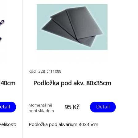
Kód: i328_c411088
m/40cm
Podložka pod akv. 80x35cm
Momentálně
95 Kč
etail
Detail
není skladem
ikost:
Podložka pod akvárium 80x35cm