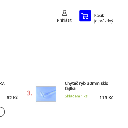
Košík
Přihlásit
je prázdný
kv.
Chytač ryb 30mm sklo
fajfka
3.
Skladem 1
ks
62 Kč
115 Kč
ovoucí s
Síťka akv.černá
,
12,5x12,5cm/25cm
6.
Momentálně