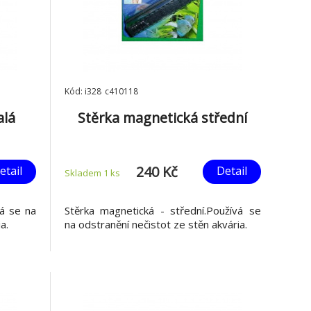
Kód: i328_c410118
alá
Stěrka magnetická střední
240 Kč
etail
Detail
Skladem 1
ks
vá se na
Stěrka magnetická - střední.Používá se
a.
na odstranění nečistot ze stěn akvária.