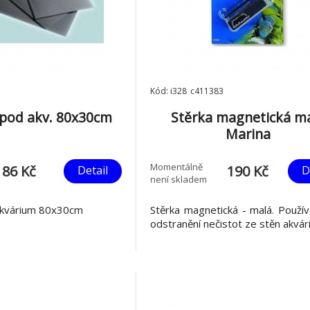
Kód: i328_c411383
pod akv. 80x30cm
Stěrka magnetická m
Marina
Momentálně
86 Kč
190 Kč
Detail
D
není skladem
akvárium 80x30cm
Stěrka magnetická - malá. Použí
odstranění nečistot ze stěn akvári