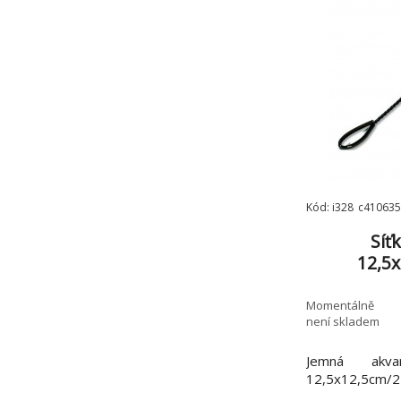
Kód: i328_c410635
Síť
12,5
Momentálně
není skladem
Jemná akvari
12,5x12,5cm/2