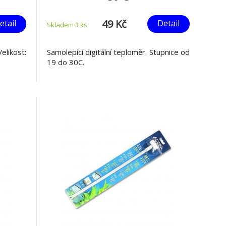
49 Kč
etail
Detail
Skladem 3
ks
elikost:
Samolepící digitální teploměr. Stupnice od
19 do 30C.