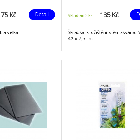
75 Kč
135 Kč
Detail
D
Skladem 2
ks
xtra velká
Škrabka k očištění stěn akvária. V
42 x 7,5 cm.