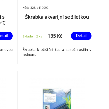
Kód: i328_c410092
í s
Škrabka akvarijní se žiletkou
0°C
135 Kč
etail
Detail
Skladem 2
ks
gumovou
Škrabka k očištění řas a sazeč rostlin v
jednom.