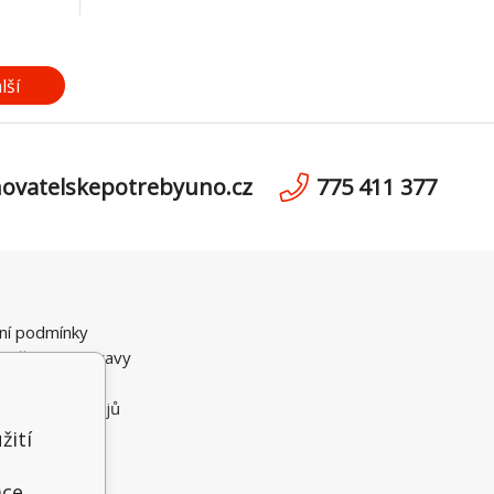
lší
ovatelskepotrebyuno.cz
775 411 377
ní podmínky
možnosti dopravy
i Platby
 osobních údajů
ční řád
žití
t
ace