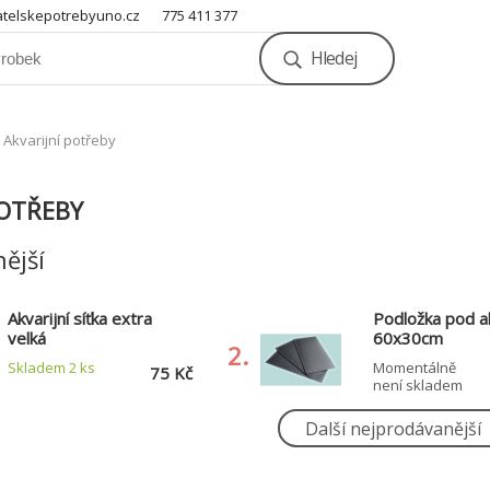
telskepotrebyuno.cz
775 411 377
Hledej
Akvarijní potřeby
POTŘEBY
ější
Akvarijní síťka extra
Podložka pod a
velká
60x30cm
2.
Skladem 2
ks
Momentálně
75 Kč
není skladem
Další nejprodávanější
Chytač ryb 40mm sklo
Teploměr skl.pl
fajfka
přísavkou 11cm
5.
0°-50°C
Skladem 5
ks
Skladem 4
ks