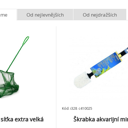
125 Kč
eme
Od nejlevnějších
Od nejdražších
Krmítko na červy
Síťka akv.černá
(kruhové) 7cm TRIXIE
20x15cm/40c
8.
Momentálně
Skladem 4
ks
29 Kč
není skladem
Kód: i328_c410025
 síťka extra velká
Škrabka akvarijní mi