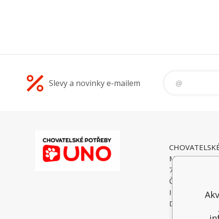
Slevy a novinky e-mailem
CHOVATELSK
Malé Heraltice
74775 Velké He
Česká Republi
IČO: 6195374
Akv
DIČ: CZ74052
in