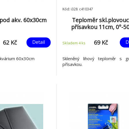
Kód: i328_c410347
pod akv. 60x30cm
Teploměr skl.plovouc
přísavkou 11cm, 0°-5
62 Kč
69 Kč
Detail
D
Skladem 4
ks
akvárium 60x30cm
Skleněný lihový teploměr s 
přísavkou.