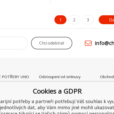
1
2
3
Da
info@ch
Chci
odebírat
É POTŘEBY UNO
Odstoupení od smlouvy
Obchod
 28
Kamenná prodejna
Ceny a 
raltice
Reklamace
Možnost
Cookies a GDPR
ka
Recenze
Ochrana
1
Reklama
arijní potřeby a partneři potřebují Váš souhlas k vyu
65549
jednotlivých dat, aby Vám mimo jiné mohli ukazova
formace týkající se Vašich zájmů pomocí personaliz