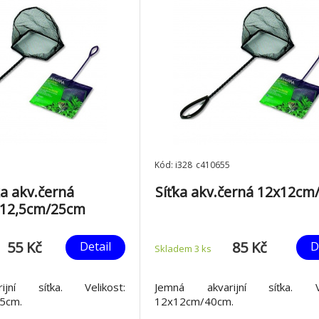
Kód: i328_c410655
ka akv.černá
Síťka akv.černá 12x12c
x12,5cm/25cm
55 Kč
85 Kč
Detail
D
Skladem 3
ks
jní síťka. Velikost:
Jemná akvarijní síťka. Vel
5cm.
12x12cm/40cm.