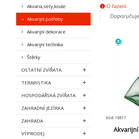
O řazení
Akvaria,sety,koule
Doporučuj
Akvarijní potřeby
7.
Akvarijní dekorace
Akvarijní technika
Štěrky
OSTATNÍ ZVÍŘATA
TERARISTIKA
HOSPODÁŘSKÁ ZVÍŘATA
ZAHRADNÍ JEZÍRKA
Kód: 18817
ZAHRADA
Akvarijní
VÝPRODEJ