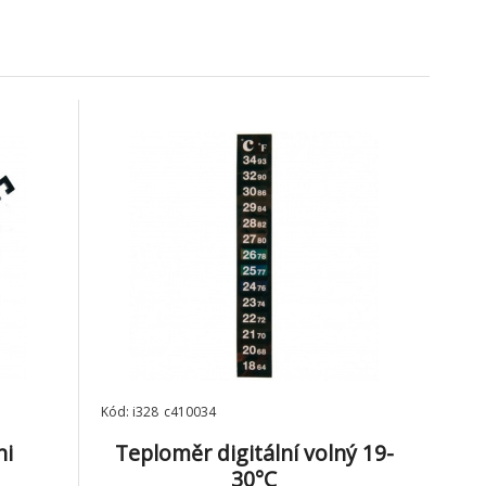
69 Kč
55 Kč
není skladem
Síťka tmavá s modrou
m
rukojetí 10 x 7 cm
9.
Momentálně
105 Kč
45 Kč
není skladem
Kód: i328_c410034
ni
Teploměr digitální volný 19-
30°C