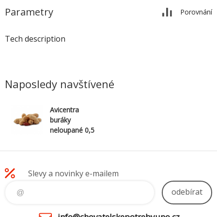
Parametry
Porovnání
Tech description
Naposledy navštívené
Avicentra
buráky
neloupané 0,5
kg (rozváženo)
Slevy a novinky e-mailem
odebírat
info@chovatelskepotrebyuno.cz