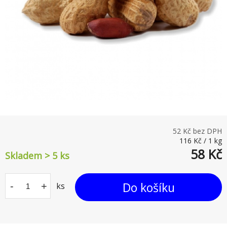
52
Kč bez DPH
116
Kč
/
1
kg
58
Kč
Skladem > 5
ks
Do košíku
-
+
ks