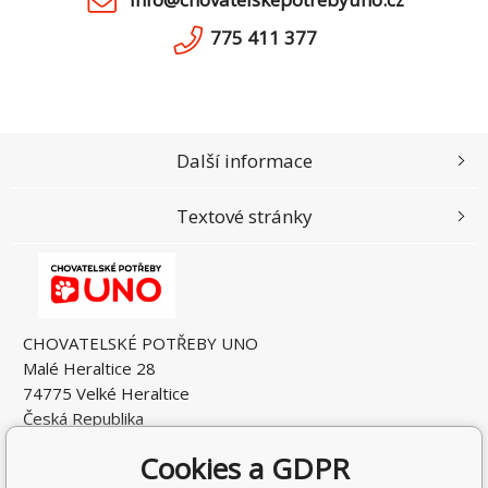
775 411 377
Další informace
Textové stránky
CHOVATELSKÉ POTŘEBY UNO
Malé Heraltice 28
74775 Velké Heraltice
Česká Republika
IČO: 61953741
Cookies a GDPR
DIČ: CZ7405265549