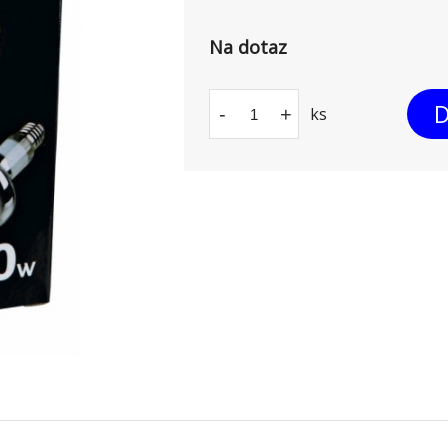
Na dotaz
D
-
+
ks