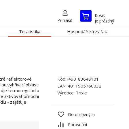
Košík
Přihlásit
je prázdný
Teraristika
Hospodářská zvířata
tré reflektorové
Kód:
i490_83648101
lou vyhřívací oblast
EAN:
4011905760032
ruje termoregulaci a
Výrobce:
Trixie
 aktivovat přírodní
dlu - zajišťuje
Do oblíbených
Porovnání