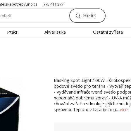
telskepotrebyuno.cz
775 411 377
Hledej
Ptáci
Akvaristika
Ostatní zvířata
Basking Spot-Light 100W - širokospek
bodové světlo pro terária - vytváří tep
- vydávané infračervené světlo podpo
napomáhá dobrému zdraví - UV-A může
chování zvířat a stimuluje jejich chuť k jí
správnou teplotu v terarijním p...
více