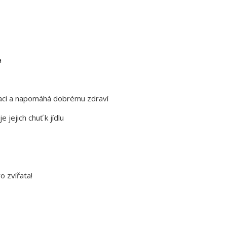
a
laci a napomáhá dobrému zdraví
 jejich chuť k jídlu
o zvířata!