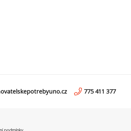
ovatelskepotrebyuno.cz
775 411 377
ní podmínky