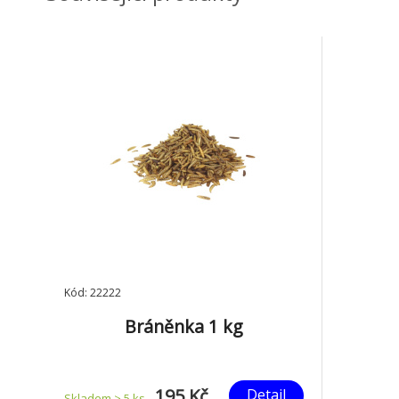
Kód: 22222
Bráněnka 1 kg
195 Kč
Detail
Skladem > 5
ks