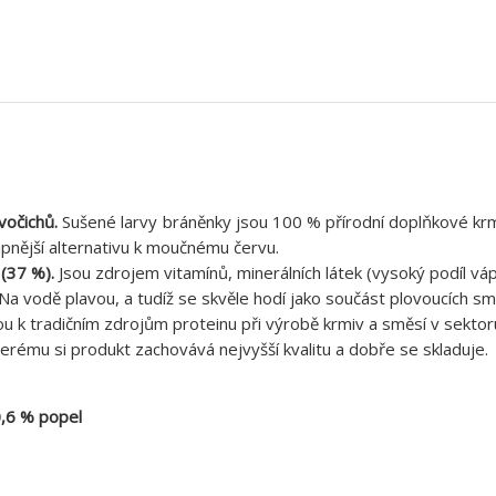
vočichů.
Sušené larvy bráněnky jsou 100 % přírodní doplňkové krmiv
pnější alternativu k moučnému červu.
 (37 %).
Jsou zdrojem vitamínů, minerálních látek (vysoký podíl vá
 Na vodě plavou, a tudíž se skvěle hodí jako součást plovoucích s
ou k tradičním zdrojům proteinu při výrobě krmiv a směsí v sektor
erému si produkt zachovává nejvyšší kvalitu a dobře se skladuje.
0,6 % popel