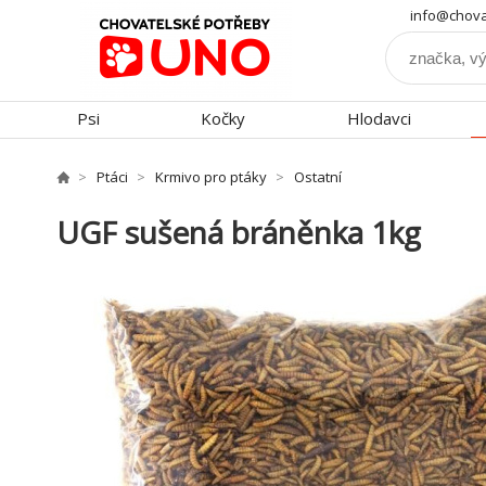
info@chova
Psi
Kočky
Hlodavci
Ptáci
Krmivo pro ptáky
Ostatní
UGF sušená bráněnka 1kg