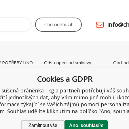
info@ch
Chci
odebírat
É POTŘEBY UNO
Odstoupení od smlouvy
Obchod
 28
Kamenná prodejna
Ceny a 
raltice
Reklamace
Možnost
Cookies a GDPR
ka
Recenze
Ochrana
1
Reklama
sušená bráněnka 1kg a partneři potřebují Váš souh
65549
žití jednotlivých dat, aby Vám mimo jiné mohli ukaz
formace týkající se Vašich zájmů pomocí personaliz
m. Souhlas udělíte kliknutím na políčko "Ano, souhl
Zamítnout vše
Ano, souhlasím