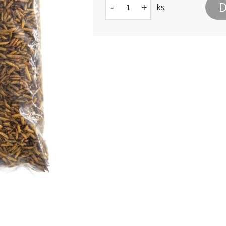
D
-
+
ks