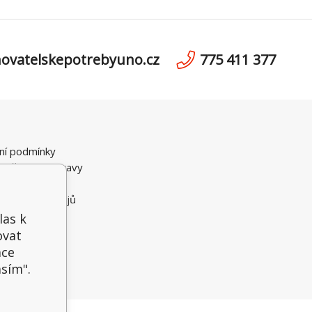
ovatelskepotrebyuno.cz
775 411 377
ní podmínky
možnosti dopravy
i Platby
 osobních údajů
ční řád
las k
ovat
ace
asím".