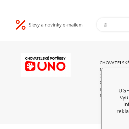
Slevy a novinky e-mailem
CHOVATELSK
Malé Heraltice
74775 Velké He
Česká Republi
IČO: 6195374
UGF 
DIČ: CZ74052
vyu
in
rekla