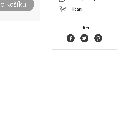
o košíku
Hlídání
Sdílet