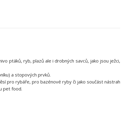
o ptáků, ryb, plazů ale i drobných savců, jako jsou ježci,
pníku) a stopových prvků.
měsí pro rybáře, pro bazénové ryby či jako součást nástrah
u pet food.