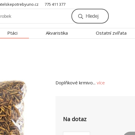
telskepotrebyuno.cz
775 411 377
Hledej
Ptáci
Akvaristika
Ostatní zvířata
Doplňkové krmivo...
více
Na dotaz