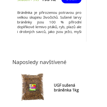
Bráněnka je přirozenou potravou pro
velkou skupinu živočichů. Sušené larvy
bráněnky jsou 100 % přírodní
doplňkové krmivo ptáků, ryb, plazů ale
i drobných savců, jako jsou ježci, myši
nebo potkani. Jedná se o vhodnou a
cenově dostupnější alternativu k
moučnému červu. Larvy bráněnky
obsahují kvalitní proteiny (36 %) a tuky
(37 %). Jsou zdro
Naposledy navštívené
UGF sušená
bráněnka 1kg