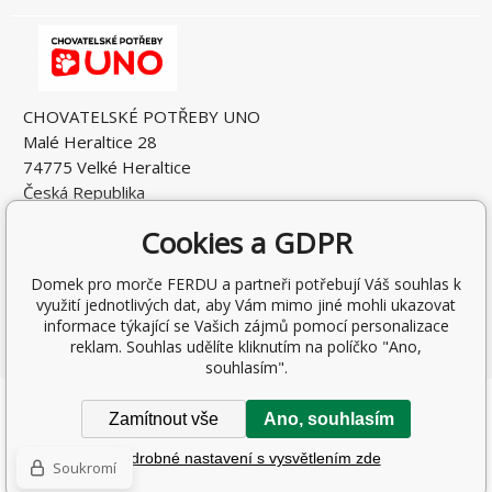
CHOVATELSKÉ POTŘEBY UNO
Malé Heraltice 28
74775 Velké Heraltice
Česká Republika
IČO: 61953741
Cookies a GDPR
DIČ: CZ7405265549
Domek pro morče FERDU a partneři potřebují Váš souhlas k
využití jednotlivých dat, aby Vám mimo jiné mohli ukazovat
informace týkající se Vašich zájmů pomocí personalizace
reklam. Souhlas udělíte kliknutím na políčko "Ano,
souhlasím".
Copyright © 2026 Rostislav Hňátek
Zamítnout vše
Ano, souhlasím
Všechna práva vyhrazena.
Podrobné nastavení s vysvětlením zde
WWW stránky
dodal
BINARGON.cz
-
Mapa stránek
Soukromí