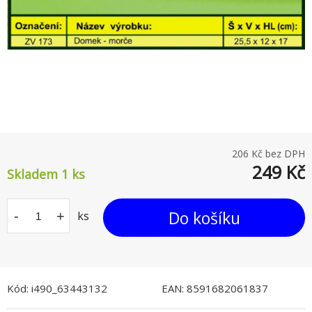
206
Kč bez DPH
249
Kč
Skladem 1
ks
Do košíku
-
+
ks
Kód:
i490_63443132
EAN:
8591682061837