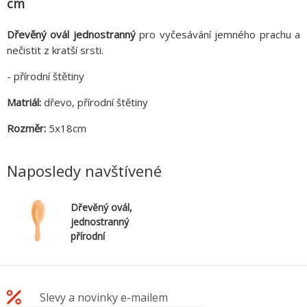
cm
Dřevěný ovál jednostranný
pro vyčesávání jemného prachu a
nečistit z kratší srsti.
- přírodní štětiny
Matriál:
dřevo, přírodní štětiny
Rozměr:
5x18cm
Naposledy navštívené
Dřevěný ovál,
jednostranný
přírodní
štětiny 5 x 18
cm
Slevy a novinky e-mailem