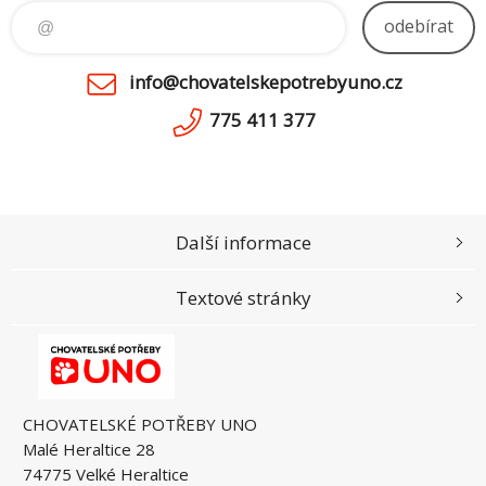
odebírat
info@chovatelskepotrebyuno.cz
775 411 377
Další informace
Textové stránky
CHOVATELSKÉ POTŘEBY UNO
Malé Heraltice 28
74775 Velké Heraltice