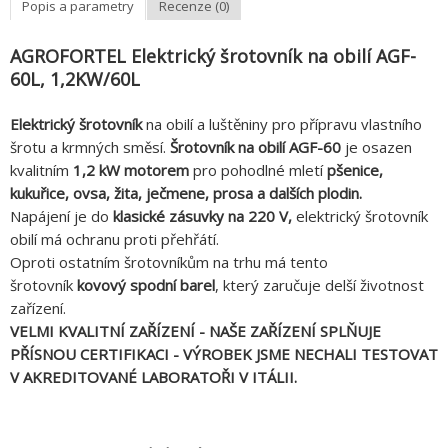
Popis a parametry
Recenze (0)
AGROFORTEL Elektrický šrotovník na obilí AGF-
60L, 1,2KW/60L
Elektrický šrotovník
na obilí a luštěniny pro přípravu vlastního
šrotu a krmných směsí.
Šrotovník na obilí AGF-60
je osazen
kvalitním
1,2 kW
motorem
pro pohodlné mletí
pšenice,
kukuřice, ovsa, žita, ječmene, prosa a dalších plodin.
Napájení je do
klasické zásuvky na 220 V,
elektrický šrotovník
obilí má ochranu proti přehřátí.
Oproti ostatním šrotovníkům na trhu má tento
šrotovník
kovový spodní barel
, který zaručuje delší životnost
zařízení.
VELMI KVALITNÍ ZAŘÍZENÍ - NAŠE ZAŘÍZENÍ SPLŇUJE
PŘÍSNOU CERTIFIKACI - VÝROBEK JSME NECHALI TESTOVAT
V AKREDITOVANÉ LABORATOŘI V ITÁLII.