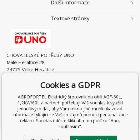
Další informace
Textové stránky
CHOVATELSKÉ POTŘEBY UNO
Malé Heraltice 28
74775 Velké Heraltice
Česká Republika
Cookies a GDPR
IČO: 61953741
DIČ: CZ7405265549
AGROFORTEL Elektrický šrotovník na obilí AGF-60L,
1,2KW/60L a partneři potřebují Váš souhlas k využití
jednotlivých dat, aby Vám mimo jiné mohli ukazovat
informace týkající se Vašich zájmů pomocí personalizace
reklam. Souhlas udělíte kliknutím na políčko "Ano,
souhlasím".