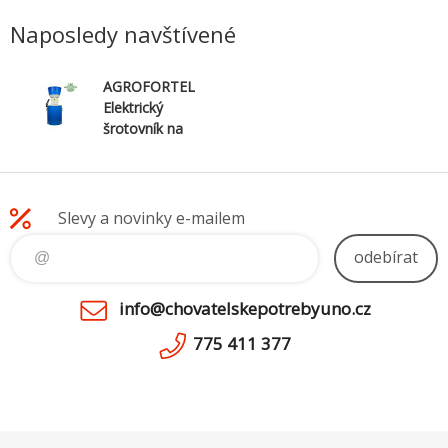
Naposledy navštívené
AGROFORTEL
Elektrický
šrotovník na
obilí AGF-60L,
1,2KW/60L
Slevy a novinky e-mailem
odebírat
info@chovatelskepotrebyuno.cz
775 411 377