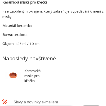
Keramická miska pro křečka
- se zaobleným okrajem, který zabraňuje vypadávání krmení z
misky
Materiál:
keramika
Barva:
terakota
Objem:
125 ml / 10 cm
Naposledy navštívené
Keramická
miska pro
křečka
125ml/10cm
TRIXIE
Slevy a novinky e-mailem