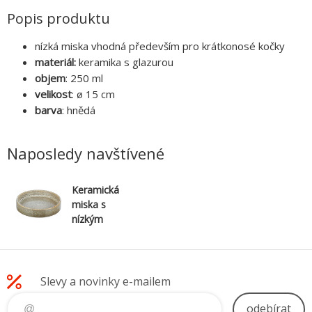
Popis produktu
nízká miska vhodná především pro krátkonosé kočky
materiál:
keramika s glazurou
objem
: 250 ml
velikost
: ø 15 cm
barva
: hnědá
Naposledy navštívené
Keramická
miska s
nízkým
okrajem
0,25/15cm,
hnědá
Slevy a novinky e-mailem
odebírat