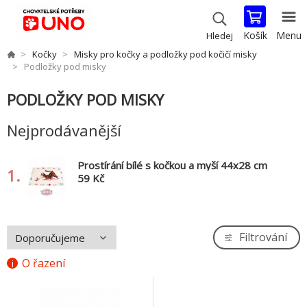
Košík
Menu
Hledej
Kočky
Misky pro kočky a podložky pod kočičí misky
Podložky pod misky
PODLOŽKY POD MISKY
Nejprodávanější
Prostírání bílé s kočkou a myší 44x28 cm
1.
59 Kč
Filtrování
O řazení