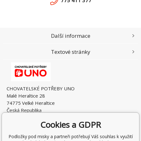
775 411 377
Další informace
Textové stránky
CHOVATELSKÉ POTŘEBY UNO
Malé Heraltice 28
74775 Velké Heraltice
Česká Republika
IČO: 61953741
Cookies a GDPR
DIČ: CZ7405265549
Podložky pod misky a partneři potřebují Váš souhlas k využití