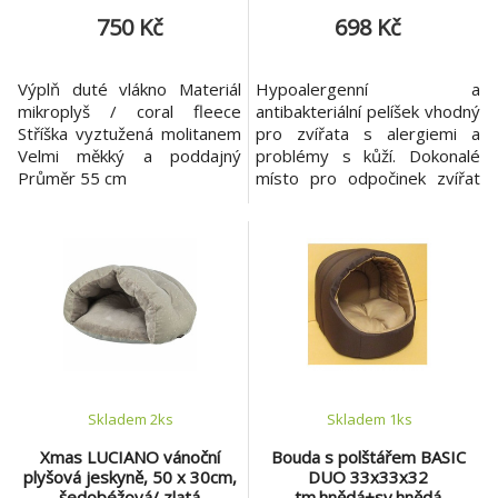
750 Kč
698 Kč
Výplň duté vlákno Materiál
Hypoalergenní a
mikroplyš / coral fleece
antibakteriální pelíšek vhodný
Stříška vyztužená molitanem
pro zvířata s alergiemi a
Velmi měkký a poddajný
problémy s kůží. Dokonalé
Průměr 55 cm
místo pro odpočinek zvířat
která upřednostňují
klid. Pelíšek je spojen zipem -
je možné tedy neustále
variantu kukaně i otevřeného
pelíšku střídat. Jeho
hypoalergenní a
antibakteriální vlastnosti z něj
dělají ideální volbu pro zvířata
trpí
Skladem 2
ks
Skladem 1
ks
Xmas LUCIANO vánoční
Bouda s polštářem BASIC
plyšová jeskyně, 50 x 30cm,
DUO 33x33x32
šedobéžová/ zlatá
tm.hnědá+sv.hnědá