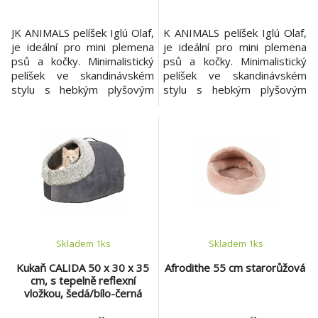
JK ANIMALS pelíšek Iglú Olaf,
K ANIMALS pelíšek Iglú Olaf,
je ideální pro mini plemena
je ideální pro mini plemena
psů a kočky. Minimalistický
psů a kočky. Minimalistický
pelíšek ve skandinávském
pelíšek ve skandinávském
stylu s hebkým plyšovým
stylu s hebkým plyšovým
povrchem, který dopřeje
povrchem, který dopřeje
mini pejskům i kočkám
mini pejskům i kočkám
dokonalé pohodlí a zároveň
dokonalé pohodlí a zároveň
elegantně zapadne do
elegantně zapadne do
každého interiéru. Pro kočky
každého interiéru. Pro kočky
navíc představuje ideální
navíc představuje ideální
skrýš, kde se budou cítit
skrýš, kde se budou cítit
bezpečně a v klidu. ❤️ P
bezpečně a v klidu. ❤️ Pr
Skladem 1
ks
Skladem 1
ks
Kukaň CALIDA 50 x 30 x 35
Afrodithe 55 cm starorůžová
cm, s tepelně reflexní
vložkou, šedá/bílo-černá