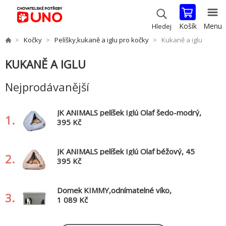
Košík
Menu
Hledej
Kočky
Pelíšky,kukaně a iglu pro kočky
Kukaně a iglu
KUKANĚ A IGLU
Nejprodávanější
JK ANIMALS pelíšek Iglú Olaf šedo-modrý,
1.
45 cm
395 Kč
JK ANIMALS pelíšek Iglú Olaf béžový, 45
2.
cm
395 Kč
Domek KIMMY,odnímatelné víko,
3.
72x40x40cm, šedá
1 089 Kč