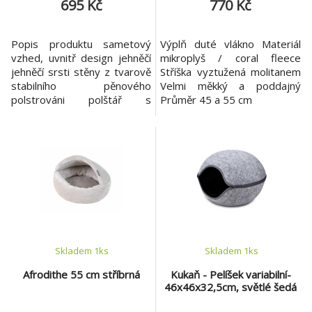
695 Kč
770 Kč
Popis produktu sametový
Výplň duté vlákno Materiál
vzhed, uvnitř design jehněčí
mikroplyš / coral fleece
jehněčí srsti stěny z tvarově
Stříška vyztužená molitanem
stabilního pěnového
Velmi měkký a poddajný
polstrováni polštář s
Průměr 45 a 55 cm
polyesterovou výplní a
vrstvou odrážející tělesné
teplo neklouzavé dno
rozměry: 50 x 30 x 35 cm
Skladem 1
ks
Skladem 1
ks
Afrodithe 55 cm stříbrná
Kukaň - Pelíšek variabilní-
46x46x32,5cm, světlé šedá