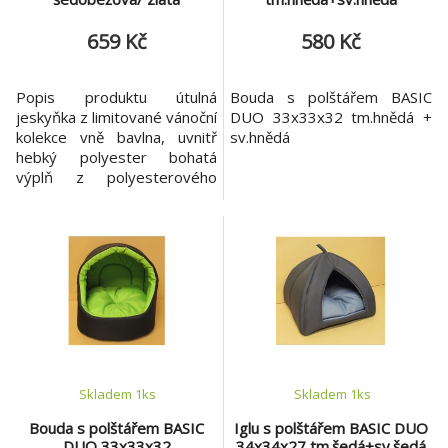
659 Kč
580 Kč
Popis produktu útulná
Bouda s polštářem BASIC
jeskyňka z limitované vánoční
DUO 33x33x32 tm.hnědá +
kolekce vně bavlna, uvnitř
sv.hnědá
hebký polyester bohatá
výplň z polyesterového
rouna protiskluzové dno
rozměry: 50 x 30 cm
materiál: bavlna / polyester /
polyesterové rouno barva:
béžová s potiskem
Skladem 1
ks
Skladem 1
ks
Bouda s polštářem BASIC
Iglu s polštářem BASIC DUO
DUO 33x33x32
34x34x27 tm.šedá+sv.šedá