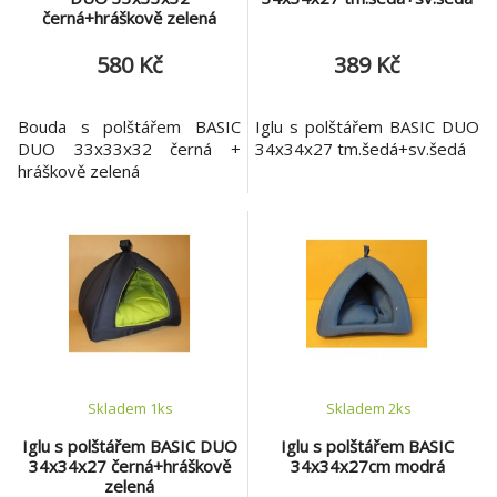
černá+hráškově zelená
580 Kč
389 Kč
Bouda s polštářem BASIC
Iglu s polštářem BASIC DUO
DUO 33x33x32 černá +
34x34x27 tm.šedá+sv.šedá
hráškově zelená
Skladem 1
ks
Skladem 2
ks
Iglu s polštářem BASIC DUO
Iglu s polštářem BASIC
34x34x27 černá+hráškově
34x34x27cm modrá
zelená