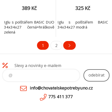
389 Kč
325 Kč
Iglu s polštářem BASIC DUO
Iglu s polštářem BASIC
34x34x27 černá+hráškově
34x34x27 modrá
zelená
1
2
Slevy a novinky e-mailem
odebírat
info@chovatelskepotrebyuno.cz
775 411 377