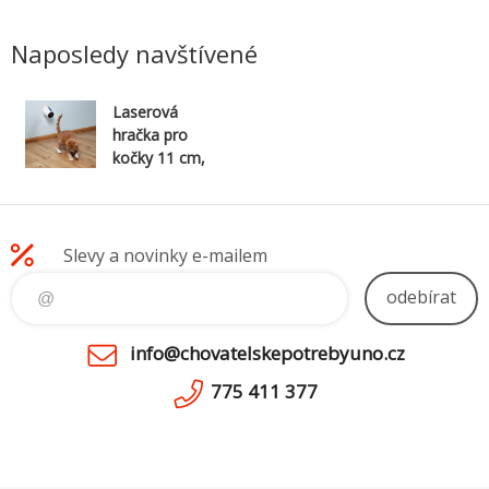
Naposledy navštívené
Laserová
hračka pro
kočky 11 cm,
bílo/modrá
Slevy a novinky e-mailem
odebírat
info@chovatelskepotrebyuno.cz
775 411 377