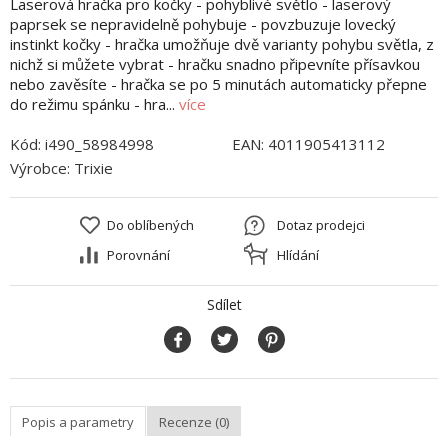
Laserová hračka pro kočky - pohyblivé světlo - laserový
paprsek se nepravidelně pohybuje - povzbuzuje lovecký
instinkt kočky - hračka umožňuje dvě varianty pohybu světla, z
nichž si můžete vybrat - hračku snadno připevníte přísavkou
nebo zavěsíte - hračka se po 5 minutách automaticky přepne
do režimu spánku - hra...
více
Kód:
i490_58984998
EAN:
4011905413112
Výrobce:
Trixie
Do oblíbených
Dotaz prodejci
Porovnání
Hlídání
Sdílet
Popis a parametry
Recenze (0)