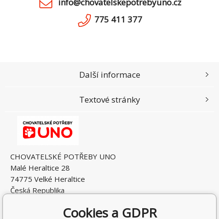
info@chovatelskepotrebyuno.cz
775 411 377
Další informace
Textové stránky
CHOVATELSKÉ POTŘEBY UNO
Malé Heraltice 28
74775 Velké Heraltice
Česká Republika
IČO: 61953741
Cookies a GDPR
DIČ: CZ7405265549