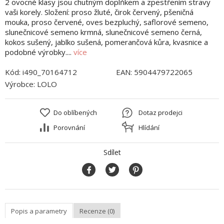
2 ovocné klasy jsou chutným doplňkem a zpestřením stravy
vaši korely. Složení: proso žluté, čirok červený, pšeničná
mouka, proso červené, oves bezpluchý, saflorové semeno,
slunečnicové semeno krmná, slunečnicové semeno černá,
kokos sušený, jablko sušená, pomerančová kůra, kvasnice a
podobné výrobky....
více
Kód:
i490_70164712
EAN:
5904479722065
Výrobce:
LOLO
Do oblíbených
Dotaz prodejci
Porovnání
Hlídání
Sdílet
Popis a parametry
Recenze (0)