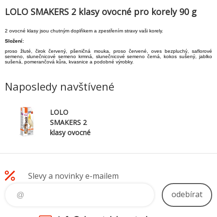
LOLO SMAKERS 2 klasy ovocné pro korely 90 g
2 ovocné klasy jsou chutným doplňkem a zpestřením stravy vaši korely.
Složení:
proso žluté, čirok červený, pšeničná mouka, proso červené, oves bezpluchý, saflorové
semeno, slunečnicové semeno krmná, slunečnicové semeno černá, kokos sušený, jablko
sušená, pomerančová kůra, kvasnice a podobné výrobky.
Naposledy navštívené
LOLO
SMAKERS 2
klasy ovocné
pro korely 90
g
Slevy a novinky e-mailem
odebírat