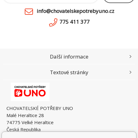
info@chovatelskepotrebyuno.cz
775 411 377
Další informace
Textové stránky
CHOVATELSKÉ POTŘEBY UNO
Malé Heraltice 28
74775 Velké Heraltice
Česká Republika
IČO: 61953741