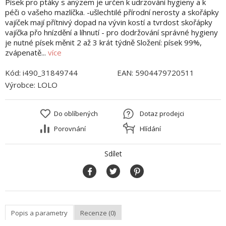
Písek pro ptáky s anýzem je určen k udrzování hygieny a k
péči o vašeho mazlíčka. -ušlechtilé přírodní nerosty a skořápky
vajíček mají přítnivý dopad na vývin kostí a tvrdost skořápky
vajíčka přo hnízdění a líhnutí - pro dodržování správné hygieny
je nutné písek měnit 2 až 3 krát týdně Složení: písek 99%,
zvápenatě...
více
Kód:
i490_31849744
EAN:
5904479720511
Výrobce:
LOLO
Do oblíbených
Dotaz prodejci
Porovnání
Hlídání
Sdílet
Popis a parametry
Recenze (0)