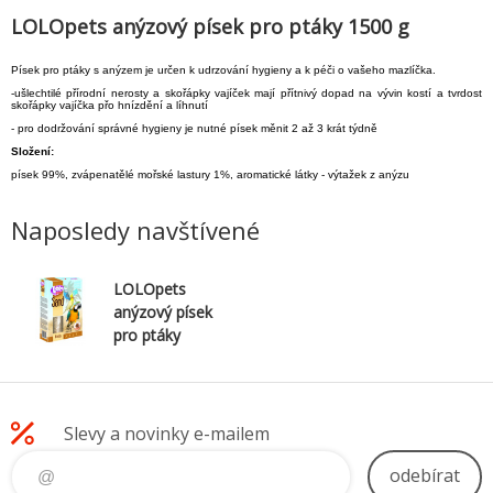
LOLOpets anýzový písek pro ptáky 1500 g
Písek pro ptáky s anýzem je určen k udrzování hygieny a k péči o vašeho mazlíčka.
-ušlechtilé přírodní nerosty a skořápky vajíček mají přítnivý dopad na vývin kostí a tvrdost
skořápky vajíčka přo hnízdění a líhnutí
- pro dodržování správné hygieny je nutné písek měnit 2 až 3 krát týdně
Složení:
písek 99%, zvápenatělé mořské lastury 1%, aromatické látky - výtažek z anýzu
Naposledy navštívené
LOLOpets
anýzový písek
pro ptáky
1500 g
Slevy a novinky e-mailem
odebírat