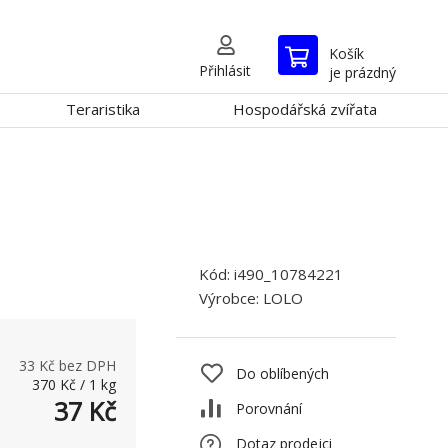
Košík
Přihlásit
je prázdný
Teraristika
Hospodářská zvířata
Kód:
i490_10784221
Výrobce:
LOLO
33
Kč bez DPH
Do oblíbených
370
Kč
/
1
kg
37
Kč
Porovnání
Dotaz prodejci