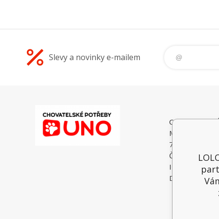
Slevy a novinky e-mailem
CHOVATELSK
Malé Heraltice
74775 Velké He
Česká Republi
LOLO
IČO: 6195374
part
DIČ: CZ74052
Vám