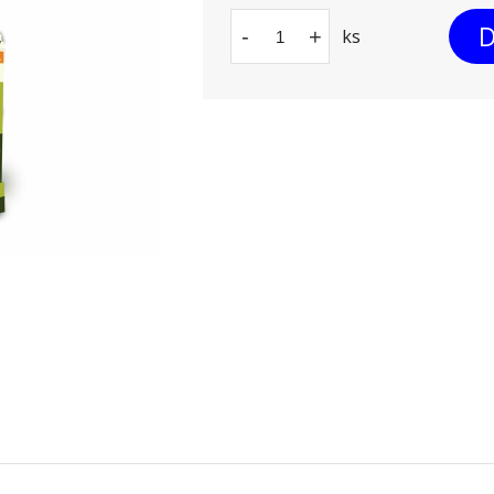
D
-
+
ks