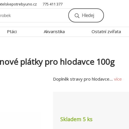
telskepotrebyuno.cz
775 411 377
Hledej
Ptáci
Akvaristika
Ostatní zvířata
nové plátky pro hlodavce 100g
Doplněk stravy pro hlodavce....
více
Skladem 5
ks