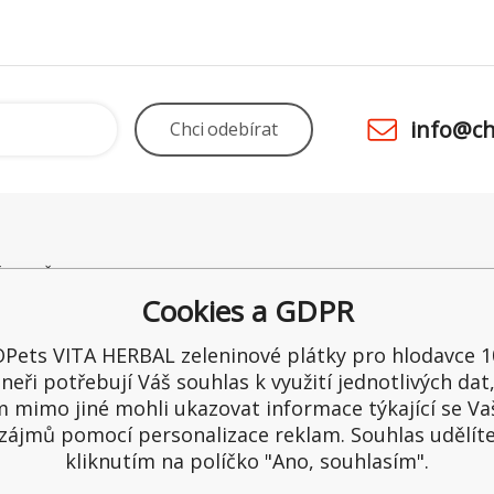
info@ch
Chci
odebírat
É POTŘEBY UNO
Odstoupení od smlouvy
Obchod
 28
Kamenná prodejna
Ceny a 
Cookies a GDPR
raltice
Reklamace
Možnost
ka
Recenze
Ochrana
Pets VITA HERBAL zeleninové plátky pro hlodavce 1
1
Reklama
neři potřebují Váš souhlas k využití jednotlivých dat
65549
 mimo jiné mohli ukazovat informace týkající se Va
zájmů pomocí personalizace reklam. Souhlas udělít
kliknutím na políčko "Ano, souhlasím".