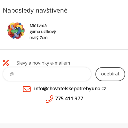
Naposledy navštívené
Míč tvrdá
guma uzlíkový
malý 7cm
Slevy a novinky e-mailem
odebírat
info@chovatelskepotrebyuno.cz
775 411 377