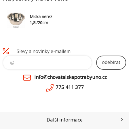
Miska nerez
1,8l/20cm
Slevy a novinky e-mailem
odebírat
info@chovatelskepotrebyuno.cz
775 411 377
Další informace