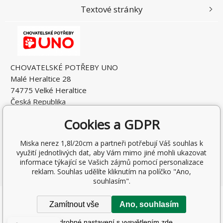
Textové stránky
CHOVATELSKÉ POTŘEBY UNO
Malé Heraltice 28
74775 Velké Heraltice
Česká Republika
IČO: 61953741
Cookies a GDPR
DIČ: CZ7405265549
Miska nerez 1,8l/20cm a partneři potřebují Váš souhlas k
využití jednotlivých dat, aby Vám mimo jiné mohli ukazovat
informace týkající se Vašich zájmů pomocí personalizace
reklam. Souhlas udělíte kliknutím na políčko "Ano,
souhlasím".
Copyright © 2026 Rostislav Hňátek
Zamítnout vše
Ano, souhlasím
Všechna práva vyhrazena.
Podrobné nastavení s vysvětlením zde