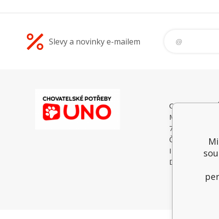
Slevy a novinky e-mailem
CHOVATELSK
Malé Heraltice
74775 Velké He
Česká Republi
Mi
IČO: 6195374
sou
DIČ: CZ74052
per