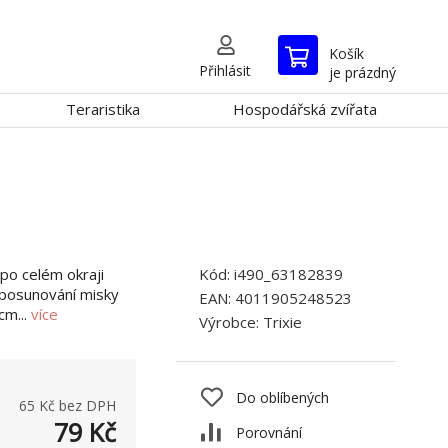
Košík
Přihlásit
je prázdný
Teraristika
Hospodářská zvířata
po celém okraji
Kód:
i490_63182839
 posunování misky
EAN:
4011905248523
cm...
více
Výrobce:
Trixie
Do oblíbených
65
Kč bez DPH
79
Kč
Porovnání