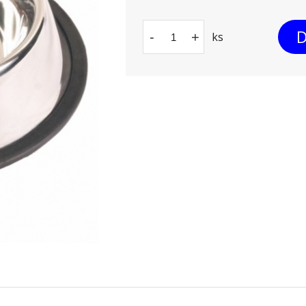
D
-
+
ks