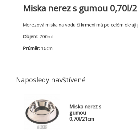
Miska nerez s gumou 0,70l/
Merezová miska na vodu či krmení má po celém okraji
Objem:
700ml
Průměr:
16cm
Naposledy navštívené
Miska nerez s
gumou
0,70l/21cm