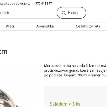
telskepotrebyuno.cz
775 411 377
Hledej
Ptáci
Akvaristika
Ostatní zvířata
1cm
Merezová miska na vodu či krmení má 
protiskluzovou gumu, která zamezuje
po podlaze. Objem: 700ml Průměr: 16
Skladem > 5
ks