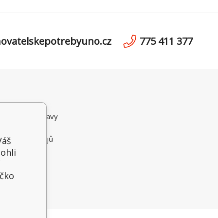
ovatelskepotrebyuno.cz
775 411 377
ní podmínky
možnosti dopravy
i Platby
 osobních údajů
Váš
ční řád
ohli
íčko