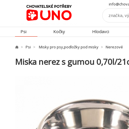
info@chova
Psi
Kočky
Hlodavci
Psi
Misky pro psy,podložky pod misky
Nerezové
Miska nerez s gumou 0,70l/2