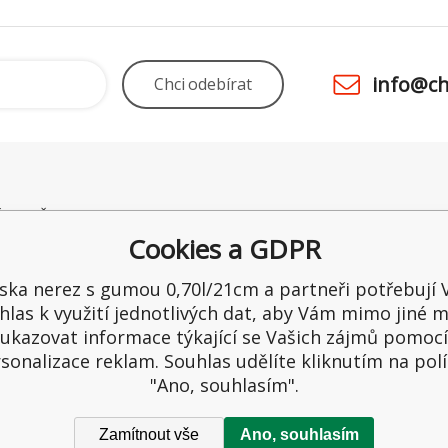
info@ch
Chci
odebírat
É POTŘEBY UNO
Odstoupení od smlouvy
Obchod
 28
Kamenná prodejna
Ceny a 
Cookies a GDPR
raltice
Reklamace
Možnost
ka
Recenze
Ochrana
ska nerez s gumou 0,70l/21cm a partneři potřebují 
1
Reklama
hlas k využití jednotlivých dat, aby Vám mimo jiné m
65549
ukazovat informace týkající se Vašich zájmů pomocí
sonalizace reklam. Souhlas udělíte kliknutím na pol
"Ano, souhlasím".
Zamítnout vše
Ano, souhlasím