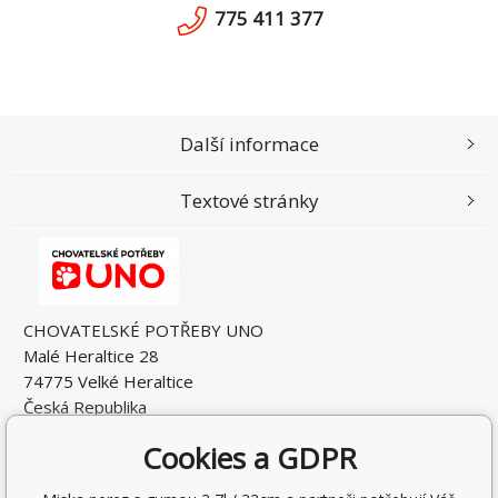
775 411 377
Další informace
Textové stránky
CHOVATELSKÉ POTŘEBY UNO
Malé Heraltice 28
74775 Velké Heraltice
Česká Republika
IČO: 61953741
Cookies a GDPR
DIČ: CZ7405265549