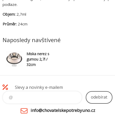
podlaze.
Objem:
2,7ml
Průměr:
24cm
Naposledy navštívené
Miska nerez s
gumou 2,7l /
32cm
Slevy a novinky e-mailem
odebírat
info@chovatelskepotrebyuno.cz