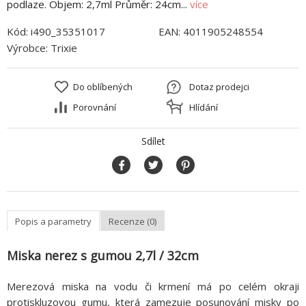
podlaze. Objem: 2,7ml Průměr: 24cm...
více
Kód:
i490_35351017
EAN:
4011905248554
Výrobce:
Trixie
Do oblíbených
Dotaz prodejci
Porovnání
Hlídání
Sdílet
Popis a parametry
Recenze (0)
Miska nerez s gumou 2,7l / 32cm
Merezová miska na vodu či krmení má po celém okraji
protiskluzovou gumu, která zamezuje posunování misky po