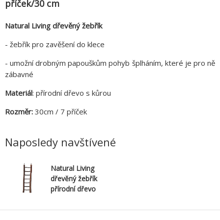
příček/30 cm
Natural Living dřevěný žebřík
- žebřík pro zavěšení do klece
- umožní drobným papouškům pohyb šplháním, které je pro ně
zábavné
Materiál
: přírodní dřevo s kůrou
Rozměr:
30cm / 7 příček
Naposledy navštívené
Natural Living
dřevěný žebřík
přírodní dřevo
7 příček/30 cm