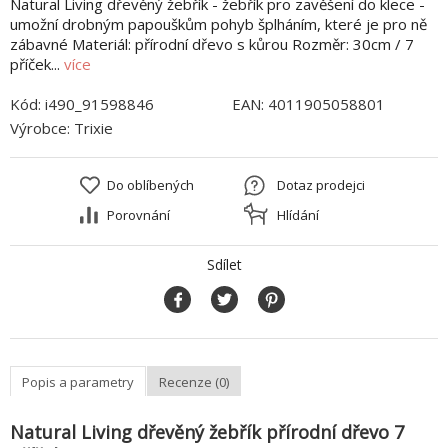
Natural Living dřevěný žebřík - žebřík pro zavěšení do klece -
umožní drobným papouškům pohyb šplháním, které je pro ně
zábavné Materiál: přírodní dřevo s kůrou Rozměr: 30cm / 7
příček...
více
Kód:
i490_91598846
EAN:
4011905058801
Výrobce:
Trixie
Do oblíbených
Dotaz prodejci
Porovnání
Hlídání
Sdílet
Popis a parametry
Recenze (0)
Natural Living dřevěný žebřík přírodní dřevo 7