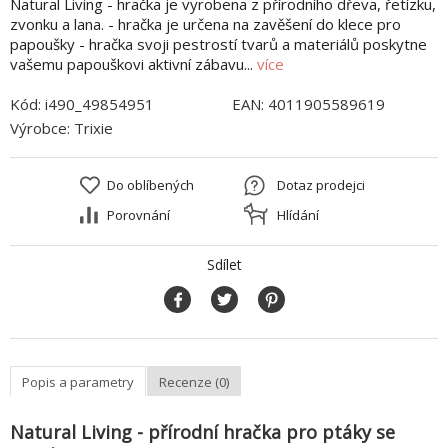
Natural Living - hračka je vyrobena z přírodního dřeva, řetízku,
zvonku a lana. - hračka je určena na zavěšení do klece pro
papoušky - hračka svoji pestrostí tvarů a materiálů poskytne
vašemu papouškovi aktivní zábavu...
více
Kód:
i490_49854951
EAN:
4011905589619
Výrobce:
Trixie
Do oblíbených
Dotaz prodejci
Porovnání
Hlídání
Sdílet
Popis a parametry
Recenze (0)
Natural Living - přírodní hračka pro ptáky se