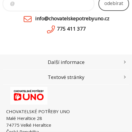
odebírat
info@chovatelskepotrebyuno.cz
775 411 377
Další informace
Textové stránky
CHOVATELSKÉ POTŘEBY UNO
Malé Heraltice 28
74775 Velké Heraltice
Česká Republika