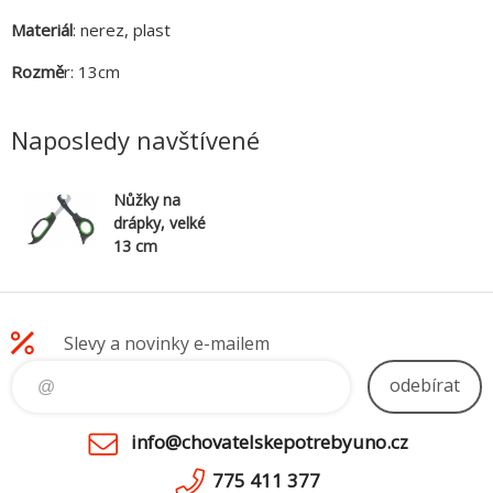
Materiál
: nerez, plast
Rozmě
r: 13cm
Naposledy navštívené
Nůžky na
drápky, velké
13 cm
Slevy a novinky e-mailem
odebírat
info@chovatelskepotrebyuno.cz
775 411 377