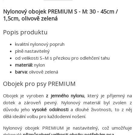
Nylonový obojek PREMIUM S - M: 30 - 45cm /
1,5cm, olivově zelená
Popis produktu
kvalitní nylonový popruh
plně nastavitelný
od velikosti S–M s přezkou pro odlehčení tahu
materiál:
nylon
barva:
olivově zelená
Obojek pro psy PREMIUM
Obojek je vyroben
z jemného nylonu
, který je příjemný na
dotek a zároveň pevný. Nylonový materiál byl zvolen z
důvodu jeho
vysoké odolnosti
a dlouhé životnosti, to z něj
dělá ideální volbu pro každodenní nošení.
Nylonový obojek PREMIUM je nastavitelný, což umožňuje
dokonalé
přizpůsobení velikosti obojku potřebám psa.