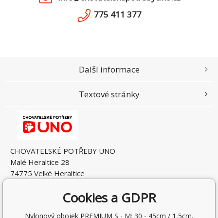
775 411 377
Další informace
Textové stránky
CHOVATELSKÉ POTŘEBY UNO
Malé Heraltice 28
74775 Velké Heraltice
Česká Republika
Cookies a GDPR
IČO: 61953741
DIČ: CZ7405265549
Nylonový obojek PREMIUM S - M: 30 - 45cm / 1,5cm,