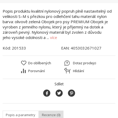
Popis produktu kvalitní nylonový popruh plně nastavitelný od
velikosti S–M s přezkou pro odlehčení tahu materiál: nylon
barva: olivově zelená Obojek pro psy PREMIUM Obojek je
vyroben z jemného nylonu, který je příjemný na dotek a
zároveň pevný. Nylonový materiál byl zvolen z důvodu
jeho vysoké odolnosti a ...
více
Kód:
201533
EAN:
4053032671027
Do oblíbených
Dotaz prodejci
Porovnání
Hlídání
Sdílet
Popis a parametry
Recenze (0)