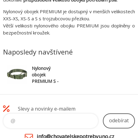
Nylonový obojek PREMIUM je dostupný v menších velikostech
XXS-XS, XS-S a S s trojzubcovou přezkou.
Větší velikosti nylonového obojku PREMIUM jsou doplněny o
bezpečnostní kroužek.
Naposledy navštívené
Nylonový
obojek
PREMIUM S -
M: 30 - 45cm /
1,5cm, olivově
zelená
Slevy a novinky e-mailem
odebírat
info@chovatelskepotrebyuno.cz