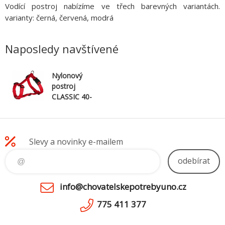
Vodící postroj nabízíme ve třech barevných variantách.
varianty: černá, červená, modrá
Naposledy navštívené
Nylonový
postroj
CLASSIC 40-
65cm/15mm
(S-M) -
červená
Slevy a novinky e-mailem
odebírat
info@chovatelskepotrebyuno.cz
775 411 377