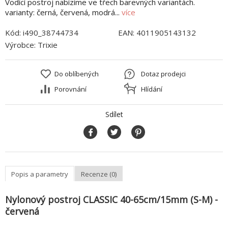
Vodící postroj nabízíme ve třech barevných variantách.
varianty: černá, červená, modrá...
více
Kód:
i490_38744734
EAN:
4011905143132
Výrobce:
Trixie
Do oblíbených
Dotaz prodejci
Porovnání
Hlídání
Sdílet
Popis a parametry
Recenze (0)
Nylonový postroj CLASSIC 40-65cm/15mm (S-M) -
červená