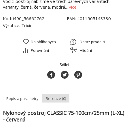
Vodící postroj nabízíme ve třech barevných variantách.
varianty: černá, červená, modrá...
více
Kód:
i490_56662762
EAN:
4011905143330
Výrobce:
Trixie
Do oblíbených
Dotaz prodejci
Porovnání
Hlídání
Sdílet
Popis a parametry
Recenze (0)
Nylonový postroj CLASSIC 75-100cm/25mm (L-XL)
- červená