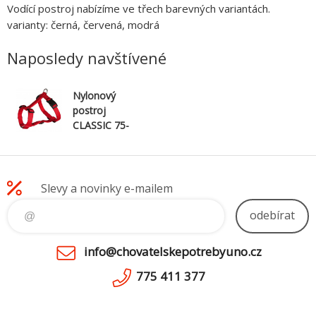
Vodící postroj nabízíme ve třech barevných variantách.
varianty: černá, červená, modrá
Naposledy navštívené
Nylonový
postroj
CLASSIC 75-
100cm/25mm
(L-XL) -
červená
Slevy a novinky e-mailem
odebírat
info@chovatelskepotrebyuno.cz
775 411 377