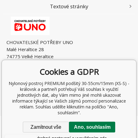
Textové stránky
CHOVATELSKÉ POTŘEBY UNO
Malé Heraltice 28
74775 Velké Heraltice
Česká Republika
Cookies a GDPR
IČO: 61953741
DIČ: CZ7405265549
Nylonový postroj PREMIUM podšitý 30-55cm/15mm (XS-S) -
královsk a partneři potřebují Váš souhlas k využití
jednotlivých dat, aby Vám mimo jiné mohli ukazovat
informace týkající se Vašich zájmů pomocí personalizace
reklam. Souhlas udělíte kliknutím na políčko "Ano,
souhlasím".
Copyright © 2026 Rostislav Hňátek
Zamítnout vše
Ano, souhlasím
Všechna práva vyhrazena.
Podrobné nastavení s vysvětlením zde