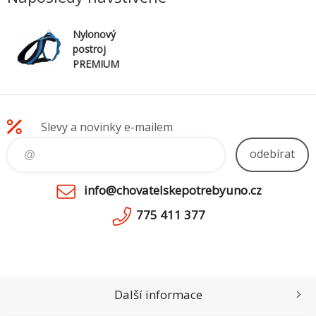
Nylonový
postroj
PREMIUM
podšitý 30-
55cm/15mm
(XS-S) -
královsk
Slevy a novinky e-mailem
odebírat
info@chovatelskepotrebyuno.cz
775 411 377
Další informace