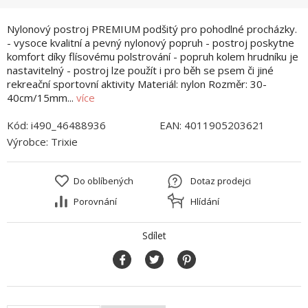
Nylonový postroj PREMIUM podšitý pro pohodlné procházky.
- vysoce kvalitní a pevný nylonový popruh - postroj poskytne
komfort díky flísovému polstrování - popruh kolem hrudníku je
nastavitelný - postroj lze použít i pro běh se psem či jiné
rekreační sportovní aktivity Materiál: nylon Rozměr: 30-
40cm/15mm...
více
Kód:
i490_46488936
EAN:
4011905203621
Výrobce:
Trixie
Do oblíbených
Dotaz prodejci
Porovnání
Hlídání
Sdílet