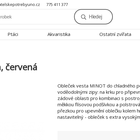
telskepotrebyuno.cz
775 411 377
Hledej
Ptáci
Akvaristika
Ostatní zvířata
, červená
Obleček vesta MINOT do chladného p
voděodolnými zipy: na krku pro připevn
zádové oblasti pro kombinaci s postro
měkkou flísovou podšívkou a polstrov
přezkou pro upevnění oblečku kolem hr
nastavitelný - obleček s extra vysokým