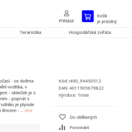
Košík
Přihlásit
je prázdný
Teraristika
Hospodářská zvířata
očasí - se dvěma
Kód:
i490_94450512
ění vodítka, v
EAN:
4011905679822
jem - obleček je s
Výrobce:
Trixie
áním - popruh s
udníku je plynule
 límcem - ...
více
Do oblíbených
Porovnání