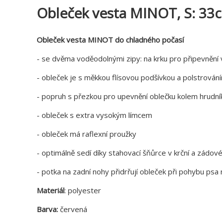
Obleček vesta MINOT, S: 33
Obleček vesta MINOT do chladného počasí
- se dvěma voděodolnými zipy: na krku pro připevnění 
- obleček je s měkkou flísovou podšívkou a polstrován
- popruh s přezkou pro upevnění oblečku kolem hrudník
- obleček s extra vysokým límcem
- obleček má raflexní proužky
- optimálně sedí díky stahovací šňůrce v krční a zádové
- potka na zadní nohy přidrřují obleček při pohybu ps
Materiál
: polyester
Barva:
červená