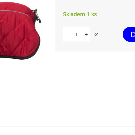
Skladem 1
ks
D
-
+
ks