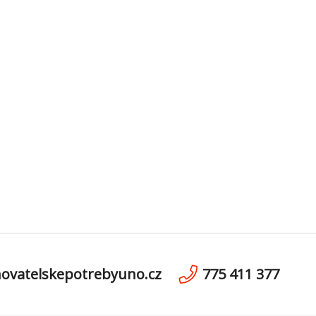
ovatelskepotrebyuno.cz
775 411 377