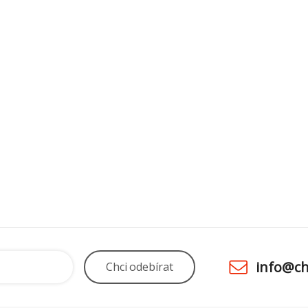
info@ch
Chci
odebírat