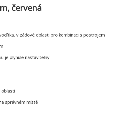
cm, červená
vodítka, v zádové oblasti pro kombinaci s postrojem
ím
u je plynule nastavitelný
 oblasti
a na správném místě