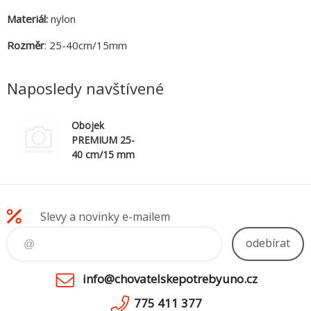
Materiál:
nylon
Rozměr
: 25-40cm/15mm
Naposledy navštívené
Obojek
PREMIUM 25-
40 cm/15 mm
(S) - grafit
Slevy a novinky e-mailem
odebírat
info@chovatelskepotrebyuno.cz
775 411 377