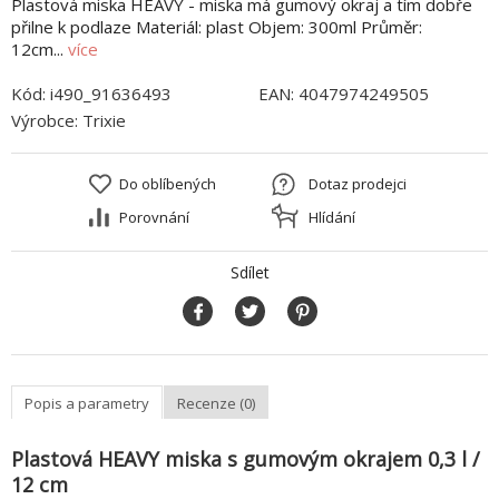
Plastová miska HEAVY - miska má gumový okraj a tím dobře
přilne k podlaze Materiál: plast Objem: 300ml Průměr:
12cm...
více
Kód:
i490_91636493
EAN:
4047974249505
Výrobce:
Trixie
Do oblíbených
Dotaz prodejci
Porovnání
Hlídání
Sdílet
Popis a parametry
Recenze (0)
Plastová HEAVY miska s gumovým okrajem 0,3 l /
12 cm