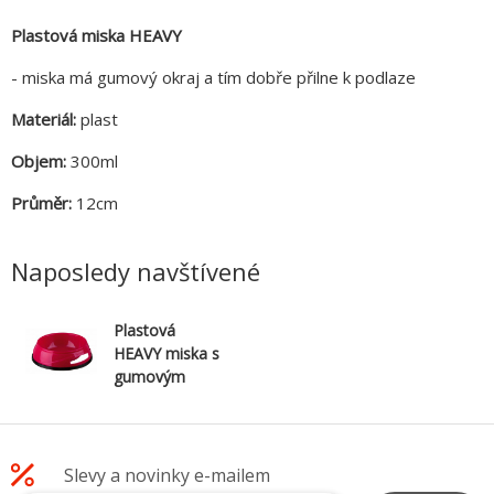
Plastová miska HEAVY
- miska má gumový okraj a tím dobře přilne k podlaze
Materiál:
plast
Objem:
300ml
Průměr:
12cm
Naposledy navštívené
Plastová
HEAVY miska s
gumovým
okrajem 0,3 l /
12 cm
Slevy a novinky e-mailem