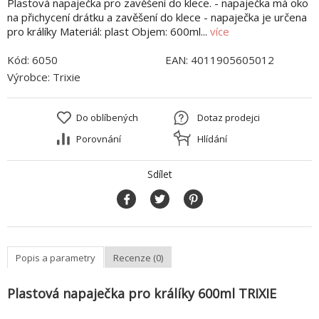
Plastová napaječka pro zavěšení do klece. - napaječka má oko
na přichycení drátku a zavěšení do klece - napaječka je určena
pro králíky Materiál: plast Objem: 600ml...
více
Kód:
6050
EAN:
4011905605012
Výrobce:
Trixie
Do oblíbených
Dotaz prodejci
Porovnání
Hlídání
Sdílet
Popis a parametry
Recenze (0)
Plastová napaječka pro králíky 600ml TRIXIE