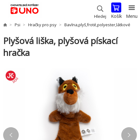
Košík
Menu
Hledej
Psi
Hračky pro psy
Bavlna,plyš,froté,polyester,látkové
Plyšová liška, plyšová pískací
hračka