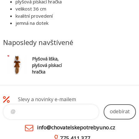
plyšová pískací hračka
velikost 36 cm
kvalitní provedení
jemná na dotek
Naposledy navštívené
Plyšová liška,
plyšová pískací
hračka
Slevy a novinky e-mailem
odebírat
info@chovatelskepotrebyuno.cz
775 411 377