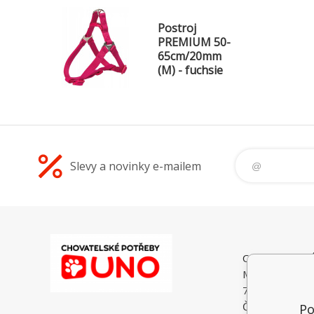
Postroj
PREMIUM 50-
65cm/20mm
(M) - fuchsie
Slevy a novinky e-mailem
CHOVATELSK
Malé Heraltice
74775 Velké He
Česká Republi
Po