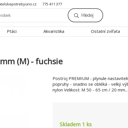
telskepotrebyuno.cz
775 411 377
Hledej
Ptáci
Akvaristika
Ostatní zvířata
m (M) - fuchsie
Postroj PREMIUM - plynule nastavitel
popruhy - snadno se obléká - velký vý
nylon Velikost: M 50 - 65 cm / 20 mm..
Skladem 1
ks