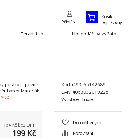
Košík
Přihlásit
je prázdný
Teraristika
Hospodářská zvířata
ný postroj - pevné
Kód:
i490_65142689
běr barev Materiál:
EAN:
4053032019225
.
více
Výrobce:
Trixie
Do oblíbených
164
Kč bez DPH
199
Kč
Porovnání