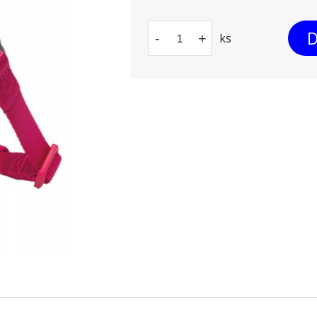
D
-
+
ks