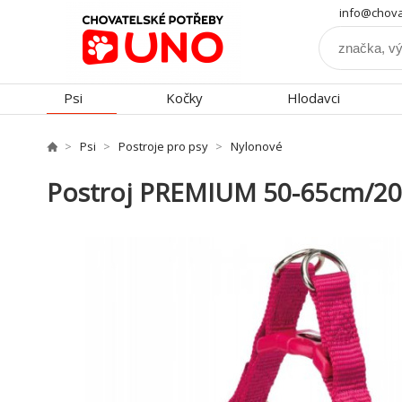
info@chova
Psi
Kočky
Hlodavci
Psi
Postroje pro psy
Nylonové
Postroj PREMIUM 50-65cm/20m