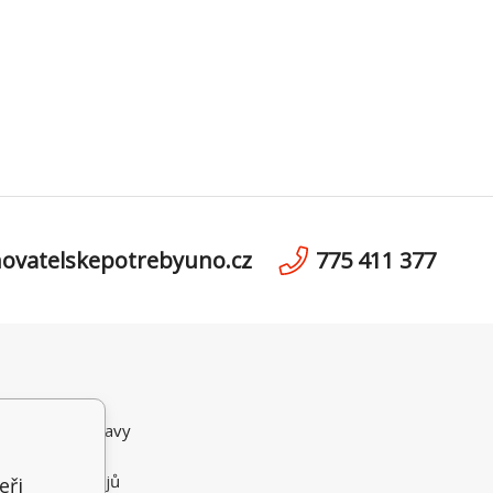
ovatelskepotrebyuno.cz
775 411 377
ní podmínky
možnosti dopravy
i Platby
 osobních údajů
eři