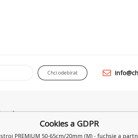
info@ch
Chci
odebírat
É POTŘEBY UNO
Odstoupení od smlouvy
Obchod
 28
Kamenná prodejna
Ceny a 
Cookies a GDPR
raltice
Reklamace
Možnost
ka
Recenze
Ochrana
stroj PREMIUM 50-65cm/20mm (M) - fuchsie a partn