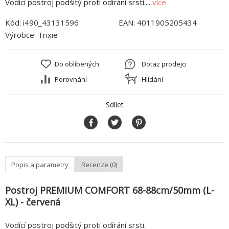
Vodící postroj podšitý proti odírání srsti....
více
Kód:
i490_43131596
EAN:
4011905205434
Výrobce:
Trixie
Do oblíbených
Dotaz prodejci
Porovnání
Hlídání
Sdílet
Popis a parametry
Recenze (0)
Postroj PREMIUM COMFORT 68-88cm/50mm (L-
XL) - červená
Vodící postroj podšitý proti odírání srsti.