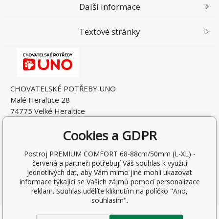
Další informace
Textové stránky
CHOVATELSKÉ POTŘEBY UNO
Malé Heraltice 28
74775 Velké Heraltice
Česká Republika
Cookies a GDPR
IČO: 61953741
DIČ: CZ7405265549
Postroj PREMIUM COMFORT 68-88cm/50mm (L-XL) -
červená a partneři potřebují Váš souhlas k využití
jednotlivých dat, aby Vám mimo jiné mohli ukazovat
informace týkající se Vašich zájmů pomocí personalizace
reklam. Souhlas udělíte kliknutím na políčko "Ano,
souhlasím".