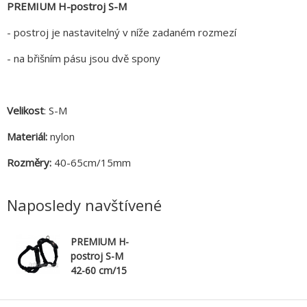
PREMIUM H-postroj S-M
- postroj je nastavitelný v níže zadaném rozmezí
- na břišním pásu jsou dvě spony
Velikost
: S-M
Materiál:
nylon
Rozměry:
40-65cm/15mm
Naposledy navštívené
PREMIUM H-
postroj S-M
42-60 cm/15
mm - černý