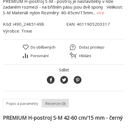
PREMIUM H-postroj S-M - postroj je nastavitelný v níže
zadaném rozmezí - na břišním pásu jsou dvě spony Velikost:
S-M Materiál: nylon Rozměry: 40-65cm/15mm...
více
Kód:
i490_24851498
EAN:
4011905203317
Výrobce:
Trixie
Do oblíbených
Dotaz prodejci
Porovnání
Hlídání
Sdílet
Popis a parametry
Recenze (0)
PREMIUM H-postroj S-M 42-60 cm/15 mm - černý