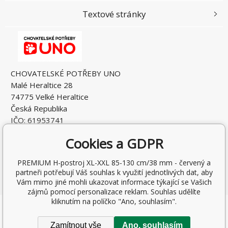
Textové stránky
CHOVATELSKÉ POTŘEBY UNO
Malé Heraltice 28
74775 Velké Heraltice
Česká Republika
IČO: 61953741
DIČ: CZ7405265549
Cookies a GDPR
PREMIUM H-postroj XL-XXL 85-130 cm/38 mm - červený a
partneři potřebují Váš souhlas k využití jednotlivých dat, aby
Vám mimo jiné mohli ukazovat informace týkající se Vašich
zájmů pomocí personalizace reklam. Souhlas udělíte
kliknutím na políčko "Ano, souhlasím".
Copyright © 2026 Rostislav Hňátek
Všechna práva vyhrazena.
Zamítnout vše
Ano, souhlasím