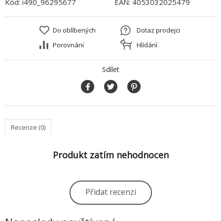
Kód:
i490_96295677
EAN:
4053032025479
Do oblíbených
Dotaz prodejci
Porovnání
Hlídání
Sdílet
Recenze (0)
Produkt zatím nehodnocen
Přidat recenzi