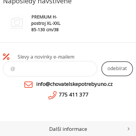
Naposledy navštívené
PREMIUM H-
postroj XL-XXL
85-130 cm/38
mm - červený
Slevy a novinky e-mailem
odebírat
info@chovatelskepotrebyuno.cz
775 411 377
Další informace