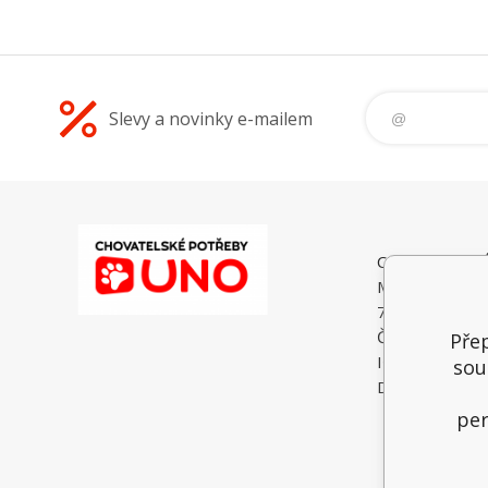
Slevy a novinky e-mailem
CHOVATELSK
Malé Heraltice
74775 Velké He
Česká Republi
Přep
IČO: 6195374
sou
DIČ: CZ74052
per