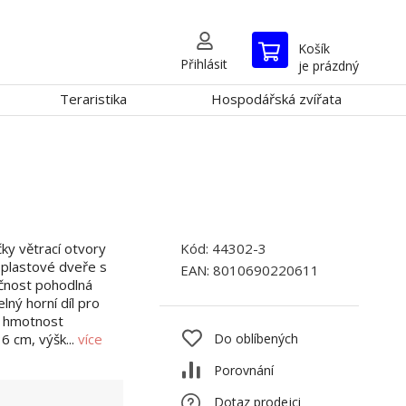
Košík
Přihlásit
je prázdný
Teraristika
Hospodářská zvířata
ky větrací otvory
Kód:
44302-3
 plastové dveře s
EAN:
8010690220611
čnost pohodlná
ný horní díl pro
g hmotnost
Do oblíbených
6 cm, výšk...
více
Porovnání
Dotaz prodejci