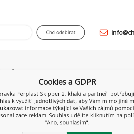
info@ch
Chci
odebírat
É POTŘEBY UNO
Odstoupení od smlouvy
Obchod
 28
Kamenná prodejna
Ceny a 
Cookies a GDPR
raltice
Reklamace
Možnost
ka
Recenze
Ochrana
ravka Ferplast Skipper 2, khaki a partneři potřebuj
1
Reklama
hlas k využití jednotlivých dat, aby Vám mimo jiné m
65549
ukazovat informace týkající se Vašich zájmů pomocí
sonalizace reklam. Souhlas udělíte kliknutím na pol
"Ano, souhlasím".