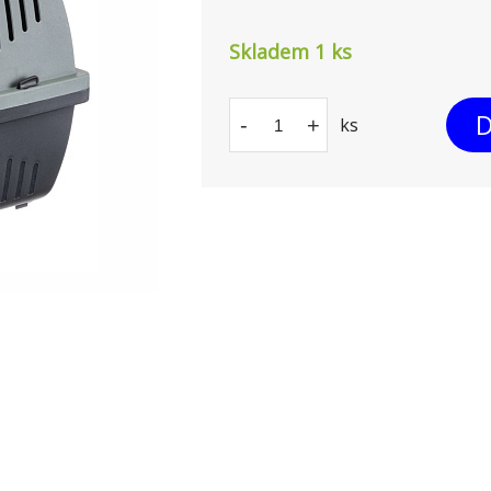
Skladem 1
ks
D
-
+
ks