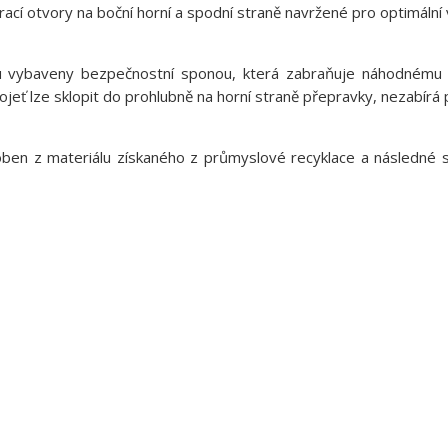
ací otvory na boční horní a spodní straně navržené pro optimální v
u vybaveny bezpečnostní sponou, která zabraňuje náhodnému o
jeť lze sklopit do prohlubně na horní straně přepravky, nezabírá 
ben z materiálu získaného z průmyslové recyklace a následné s