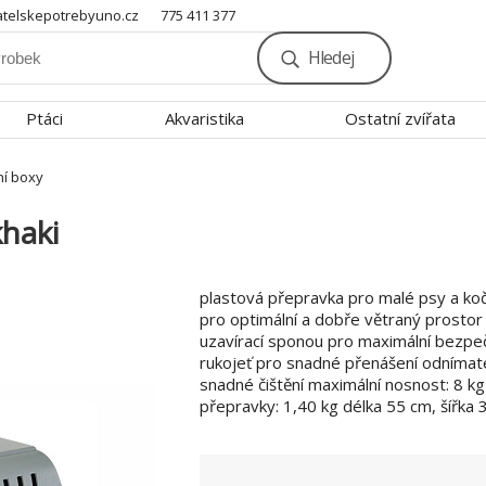
telskepotrebyuno.cz
775 411 377
Hledej
Ptáci
Akvaristika
Ostatní zvířata
ní boxy
khaki
plastová přepravka pro malé psy a koč
pro optimální a dobře větraný prostor
uzavírací sponou pro maximální bezpe
rukojeť pro snadné přenášení odnímatel
snadné čištění maximální nosnost: 8 k
přepravky: 1,40 kg délka 55 cm, šířka 3