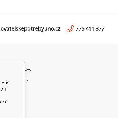
ovatelskepotrebyuno.cz
775 411 377
ní podmínky
možnosti dopravy
i Platby
 osobních údajů
í Váš
ční řád
ohli
íčko