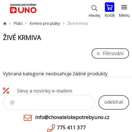
Košík
Menu
Hledej
Ptáci
Krmivo pro ptáky
Živé krmiva
ŽIVÉ KRMIVA
Filtrování
Vybraná kategorie neobsahuje žádné produkty
Slevy a novinky e-mailem
odebírat
info@chovatelskepotrebyuno.cz
775 411 377