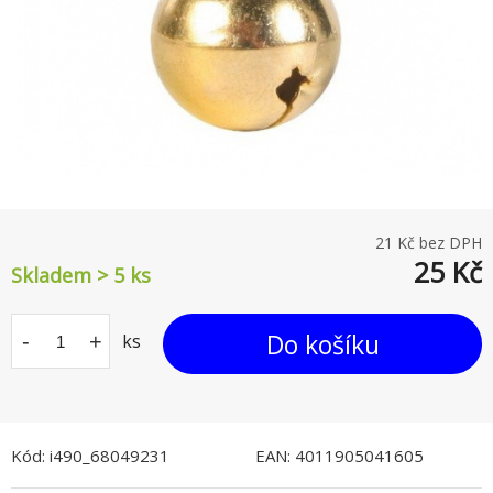
21
Kč bez DPH
25
Kč
Skladem > 5
ks
Do košíku
-
+
ks
Kód:
i490_68049231
EAN:
4011905041605