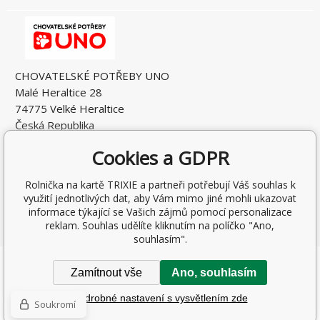
CHOVATELSKÉ POTŘEBY UNO
Malé Heraltice 28
74775 Velké Heraltice
Česká Republika
IČO: 61953741
Cookies a GDPR
DIČ: CZ7405265549
Rolnička na kartě TRIXIE a partneři potřebují Váš souhlas k
využití jednotlivých dat, aby Vám mimo jiné mohli ukazovat
informace týkající se Vašich zájmů pomocí personalizace
reklam. Souhlas udělíte kliknutím na políčko "Ano,
souhlasím".
Copyright © 2026 Rostislav Hňátek
Zamítnout vše
Ano, souhlasím
Všechna práva vyhrazena.
Podrobné nastavení s vysvětlením zde
Tvorba a pronájem eshopů
BINARGON.cz
-
Mapa stránek
Soukromí