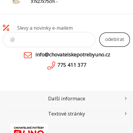
37x27x75cm -
béžové
Slevy a novinky e-mailem
odebírat
info@chovatelskepotrebyuno.cz
775 411 377
Další informace
Textové stránky