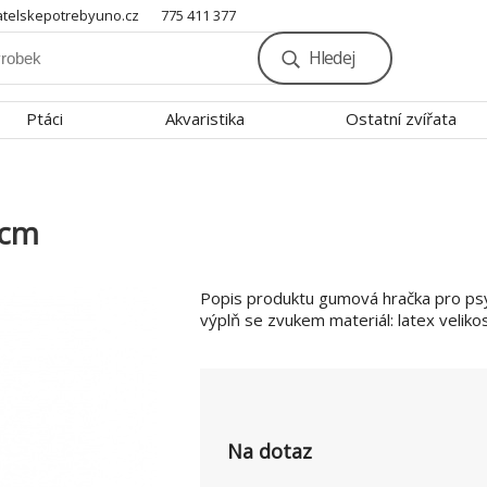
telskepotrebyuno.cz
775 411 377
Hledej
Ptáci
Akvaristika
Ostatní zvířata
8cm
Popis produktu gumová hračka pro ps
výplň se zvukem materiál: latex velikos
Na dotaz