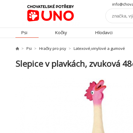
info@chova
Psi
Kočky
Hlodavci
Psi
Hračky pro psy
Latexové,vinylové a gumové
Slepice v plavkách, zvuková 4