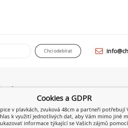
info@ch
Chci
odebírat
É POTŘEBY UNO
Odstoupení od smlouvy
Obchod
 28
Kamenná prodejna
Ceny a 
Cookies a GDPR
raltice
Reklamace
Možnost
ka
Recenze
Ochrana
epice v plavkách, zvuková 48cm a partneři potřebují 
1
Reklama
hlas k využití jednotlivých dat, aby Vám mimo jiné m
65549
ukazovat informace týkající se Vašich zájmů pomocí