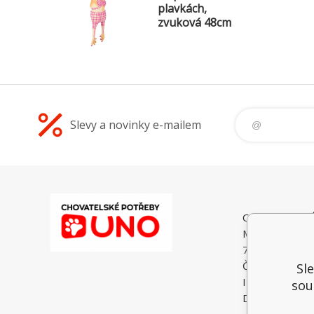
plavkách,
zvuková 48cm
Slevy a novinky e-mailem
CHOVATELSK
Malé Heraltice
74775 Velké He
Česká Republi
Sl
IČO: 6195374
sou
DIČ: CZ74052