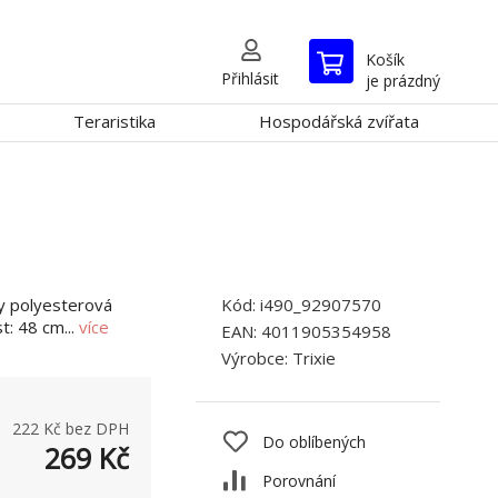
Košík
Přihlásit
je prázdný
Teraristika
Hospodářská zvířata
y polyesterová
Kód:
i490_92907570
t: 48 cm...
více
EAN:
4011905354958
Výrobce:
Trixie
222
Kč bez DPH
Do oblíbených
269
Kč
Porovnání