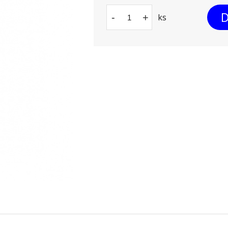
D
-
+
ks