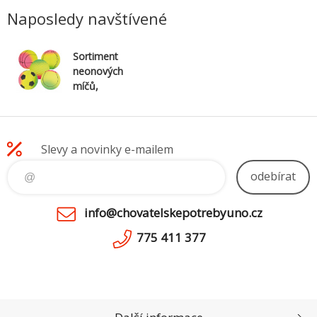
Naposledy navštívené
Sortiment
neonových
míčů,
mechová
guma 7cm
TRIXIE
Slevy a novinky e-mailem
odebírat
info@chovatelskepotrebyuno.cz
775 411 377