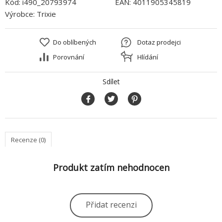
Kód:
i490_20793974
EAN:
4011905345819
Výrobce:
Trixie
Do oblíbených
Dotaz prodejci
Porovnání
Hlídání
Sdílet
Recenze (0)
Produkt zatím nehodnocen
Přidat recenzi