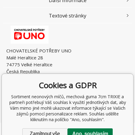
Další informace
Textové stránky
CHOVATELSKÉ POTŘEBY UNO
Malé Heraltice 28
74775 Velké Heraltice
Česká Republika
IČO: 61953741
Cookies a GDPR
DIČ: CZ7405265549
Sortiment neonových míčů, mechová guma 7cm TRIXIE a
partneři potřebují Váš souhlas k využití jednotlivých dat, aby
Vám mimo jiné mohli ukazovat informace týkající se Vašich
zájmů pomocí personalizace reklam. Souhlas udělíte
kliknutím na políčko "Ano, souhlasím".
Copyright © 2026 Rostislav Hňátek
Zamítnout vše
Ano, souhlasím