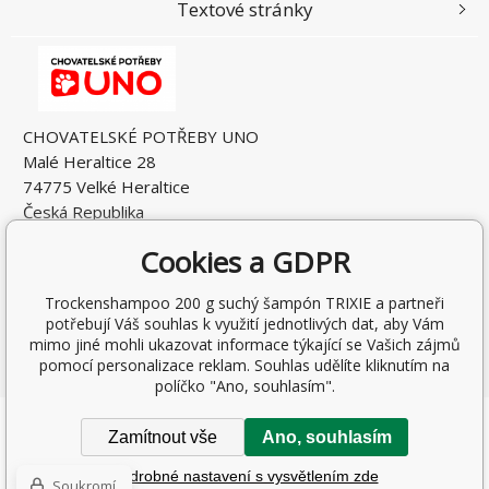
Textové stránky
CHOVATELSKÉ POTŘEBY UNO
Malé Heraltice 28
74775 Velké Heraltice
Česká Republika
IČO: 61953741
Cookies a GDPR
DIČ: CZ7405265549
Trockenshampoo 200 g suchý šampón TRIXIE a partneři
potřebují Váš souhlas k využití jednotlivých dat, aby Vám
mimo jiné mohli ukazovat informace týkající se Vašich zájmů
pomocí personalizace reklam. Souhlas udělíte kliknutím na
políčko "Ano, souhlasím".
Copyright © 2026 Rostislav Hňátek
Zamítnout vše
Ano, souhlasím
Všechna práva vyhrazena.
Podrobné nastavení s vysvětlením zde
Tvorba a pronájem eshopů
BINARGON.cz
-
Mapa stránek
Soukromí