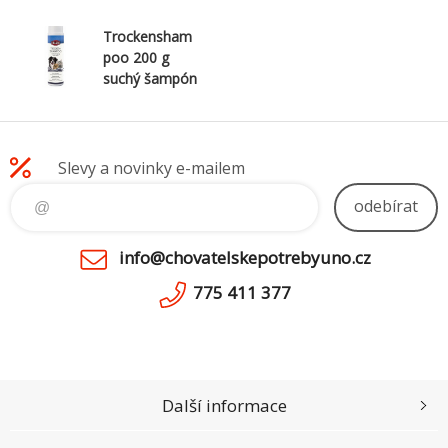
Trockensham
poo 200 g
suchý šampón
TRIXIE
Slevy a novinky e-mailem
odebírat
info@chovatelskepotrebyuno.cz
775 411 377
Další informace