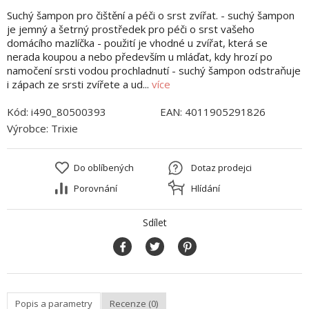
Suchý šampon pro čištění a péči o srst zvířat. - suchý šampon
je jemný a šetrný prostředek pro péči o srst vašeho
domácího mazlíčka - použití je vhodné u zvířat, která se
nerada koupou a nebo především u mláďat, kdy hrozí po
namočení srsti vodou prochladnutí - suchý šampon odstraňuje
i zápach ze srsti zvířete a ud...
více
Kód:
i490_80500393
EAN:
4011905291826
Výrobce:
Trixie
Do oblíbených
Dotaz prodejci
Porovnání
Hlídání
Sdílet
Popis a parametry
Recenze (0)