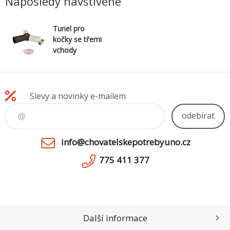
Naposledy navštívené
Tunel pro
kočky se třemi
vchody
3x22x50cm
Slevy a novinky e-mailem
odebírat
info@chovatelskepotrebyuno.cz
775 411 377
Další informace