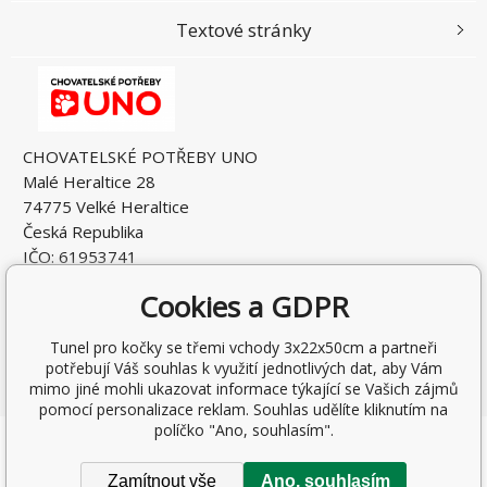
Textové stránky
CHOVATELSKÉ POTŘEBY UNO
Malé Heraltice 28
74775 Velké Heraltice
Česká Republika
IČO: 61953741
DIČ: CZ7405265549
Cookies a GDPR
Tunel pro kočky se třemi vchody 3x22x50cm a partneři
potřebují Váš souhlas k využití jednotlivých dat, aby Vám
mimo jiné mohli ukazovat informace týkající se Vašich zájmů
pomocí personalizace reklam. Souhlas udělíte kliknutím na
políčko "Ano, souhlasím".
Copyright © 2026 Rostislav Hňátek
Všechna práva vyhrazena.
Zamítnout vše
Ano, souhlasím