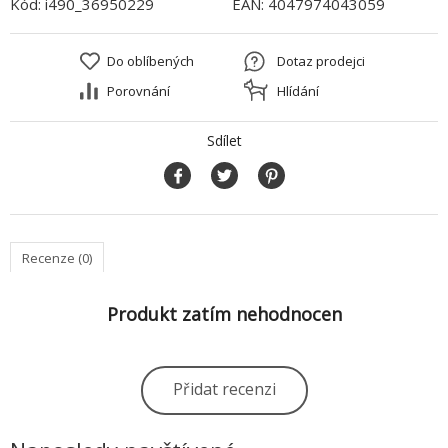
Kód:
i490_36950229
EAN:
4047974043059
Do oblíbených
Dotaz prodejci
Porovnání
Hlídání
Sdílet
Recenze (0)
Produkt zatím nehodnocen
Přidat recenzi