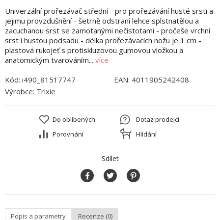
Univerzální prořezávač střední - pro prořezávání husté srsti a
jejimu provzdušnění - šetrně odstraní lehce splstnatělou a
zacuchanou srst se zamotanými nečistotami - pročeše vrchní
srst i hustou podsadu - délka prořezávacích nožu je 1 cm -
plastová rukojeť s protiskluzovou gumovou vložkou a
anatomickým tvarováním...
více
Kód:
i490_81517747
EAN:
4011905242408
Výrobce:
Trixie
Do oblíbených
Dotaz prodejci
Porovnání
Hlídání
Sdílet
Popis a parametry
Recenze (0)