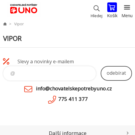
Košík
Menu
Hledej
Vipor
VIPOR
Slevy a novinky e-mailem
odebírat
info@chovatelskepotrebyuno.cz
775 411 377
Další informace