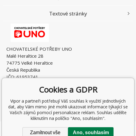
Textové stránky
CHOVATELSKÉ POTŘEBY UNO
Malé Heraltice 28
74775 Velké Heraltice
Česká Republika
IČO: 61953741
DIČ: CZ7405265549
Cookies a GDPR
Vipor a partneři potřebují Váš souhlas k využití jednotlivých
dat, aby Vám mimo jiné mohli ukazovat informace týkající se
Vašich zájmů pomocí personalizace reklam. Souhlas udělíte
kliknutím na políčko "Ano, souhlasím".
Copyright © 2026 Rostislav Hňátek
Zamítnout vše
Ano, souhlasím