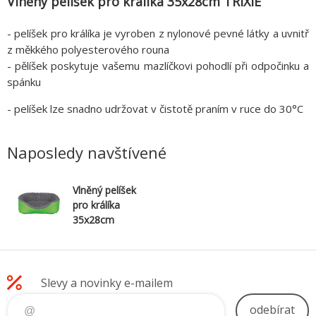
Vlněný pelíšek pro králíka 35x28cm TRIXIE
- pelíšek pro králíka je vyroben z nylonové pevné látky a uvnitř
z měkkého polyesterového rouna
- pělíšek poskytuje vašemu mazlíčkovi pohodlí při odpočinku a
spánku
- pelíšek lze snadno udržovat v čistotě praním v ruce do 30°C
Naposledy navštívené
Vlněný pelíšek
pro králíka
35x28cm
TRIXIE
Slevy a novinky e-mailem
odebírat