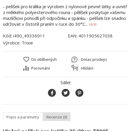
- pelíšek pro králíka je vyroben z nylonové pevné látky a uvnitř
z měkkého polyesterového rouna - pělíšek poskytuje vašemu
mazlíčkovi pohodlí při odpočinku a spánku - pelíšek lze snadno
udržovat v čistotě praním v ruce do 30°C...
více
Kód:
i490_49336911
EAN:
4011905627038
Výrobce:
Trixie
Do oblíbených
Dotaz prodejci
Porovnání
Hlídání
Sdílet
Popis a parametry
Recenze (0)