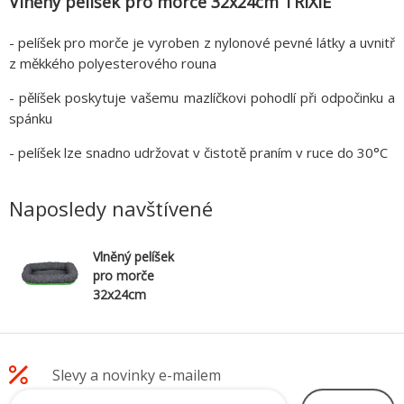
Vlněný pelíšek pro morče 32x24cm TRIXIE
- pelíšek pro morče je vyroben z nylonové pevné látky a uvnitř
z měkkého polyesterového rouna
- pělíšek poskytuje vašemu mazlíčkovi pohodlí při odpočinku a
spánku
- pelíšek lze snadno udržovat v čistotě praním v ruce do 30°C
Naposledy navštívené
Vlněný pelíšek
pro morče
32x24cm
TRIXIE
Slevy a novinky e-mailem