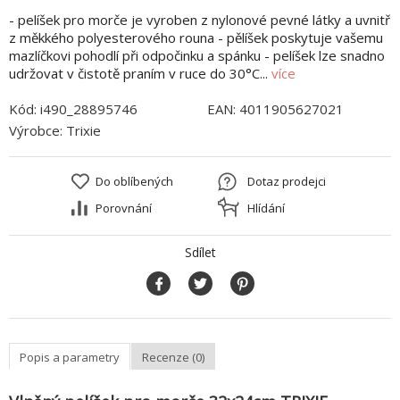
- pelíšek pro morče je vyroben z nylonové pevné látky a uvnitř
z měkkého polyesterového rouna - pělíšek poskytuje vašemu
mazlíčkovi pohodlí při odpočinku a spánku - pelíšek lze snadno
udržovat v čistotě praním v ruce do 30°C...
více
Kód:
i490_28895746
EAN:
4011905627021
Výrobce:
Trixie
Do oblíbených
Dotaz prodejci
Porovnání
Hlídání
Sdílet
Popis a parametry
Recenze (0)