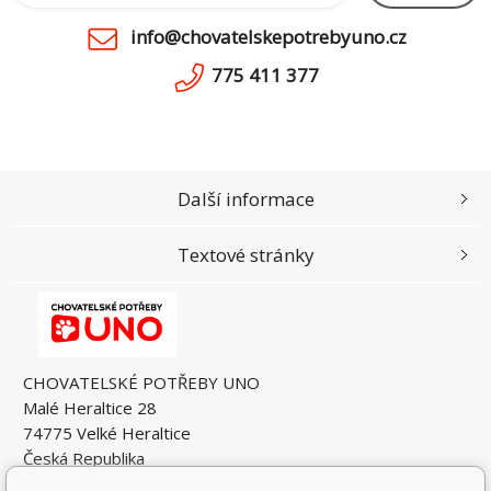
info@chovatelskepotrebyuno.cz
775 411 377
Další informace
Textové stránky
CHOVATELSKÉ POTŘEBY UNO
Malé Heraltice 28
74775 Velké Heraltice
Česká Republika
IČO: 61953741