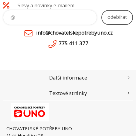
Slevy a novinky e-mailem
odebírat
info@chovatelskepotrebyuno.cz
775 411 377
Další informace
Textové stránky
CHOVATELSKÉ POTŘEBY UNO
Malé Heraltice 28